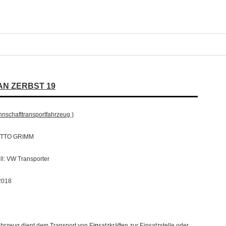
AN ZERBST 19
nschafttransportfahrzeug )
OTTO GRIMM
ll: VW Transporter
2018
hrzeug dient dem Transport von E
in
satzkräften zur Einsatzstelle oder