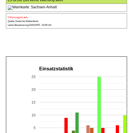
Es ist zur Zeit keine Warnung aktiv.
0 Warnung(en) aktiv
Quelle: Deutsche Wetterdienst
Letzte Aktualisierung 01/01/1970 - 01:00 Uhr
Einsatzstatistik
25
20
15
10
5