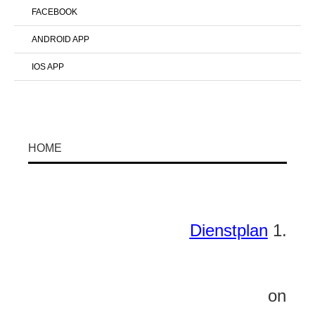
FACEBOOK
ANDROID APP
IOS APP
HOME
Dienstplan
1. Hal
online