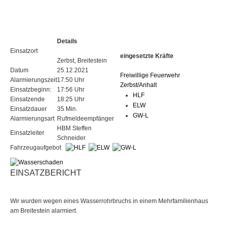
Details
Einsatzort
eingesetzte Kräfte
Zerbst, Breitestein
Datum
25.12.2021
Freiwillige Feuerwehr
Alarmierungszeit
17:50 Uhr
Zerbst/Anhalt
Einsatzbeginn:
17:56 Uhr
HLF
Einsatzende
18:25 Uhr
ELW
Einsatzdauer
35 Min.
GW-L
Alarmierungsart
Rufmeldeempfänger
HBM Steffen
Einsatzleiter
Schneider
Fahrzeugaufgebot
EINSATZBERICHT
Wir wurden wegen eines Wasserrohrbruchs in einem Mehrfamilienhaus
am Breitestein alarmiert.