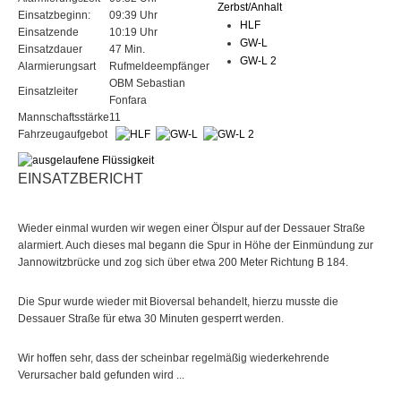
Zerbst/Anhalt
Einsatzbeginn:
09:39 Uhr
HLF
Einsatzende
10:19 Uhr
GW-L
Einsatzdauer
47 Min.
GW-L 2
Alarmierungsart
Rufmeldeempfänger
OBM Sebastian
Einsatzleiter
Fonfara
Mannschaftsstärke
11
Fahrzeugaufgebot
EINSATZBERICHT
Wieder einmal wurden wir wegen einer Ölspur auf der Dessauer Straße
alarmiert. Auch dieses mal begann die Spur in Höhe der Einmündung zur
Jannowitzbrücke und zog sich über etwa 200 Meter Richtung B 184.
Die Spur wurde wieder mit Bioversal behandelt, hierzu musste die
Dessauer Straße für etwa 30 Minuten gesperrt werden.
Wir hoffen sehr, dass der scheinbar regelmäßig wiederkehrende
Verursacher bald gefunden wird ...