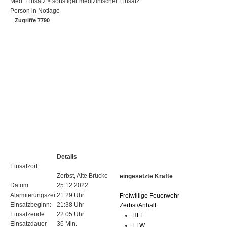
Med. Einsatz > sonstiger medizinischer Einsatz
Person in Notlage
Zugriffe 7790
Details
Einsatzort
Zerbst, Alte Brücke
eingesetzte Kräfte
Datum
25.12.2022
Alarmierungszeit
21:29 Uhr
Freiwillige Feuerwehr
Einsatzbeginn:
21:38 Uhr
Zerbst/Anhalt
Einsatzende
22:05 Uhr
HLF
Einsatzdauer
36 Min.
ELW