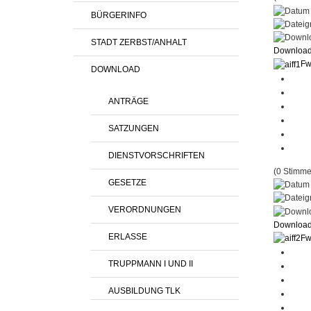
BÜRGERINFO
STADT ZERBST/ANHALT
Downloa
Fw
DOWNLOAD
ANTRÄGE
SATZUNGEN
DIENSTVORSCHRIFTEN
(0 Stimme
GESETZE
VERORDNUNGEN
Downloa
ERLASSE
Fw
TRUPPMANN I UND II
AUSBILDUNG TLK