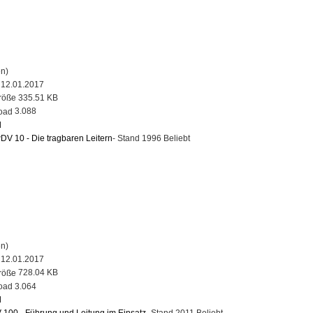
n)
12.01.2017
335.51 KB
3.088
d
DV 10 - Die tragbaren Leitern
- Stand 1996
Beliebt
n)
12.01.2017
728.04 KB
3.064
d
 100 - Führung und Leitung im Einsatz
- Stand 2011
Beliebt